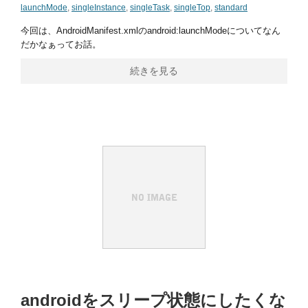
launchMode
,
singleInstance
,
singleTask
,
singleTop
,
standard
今回は、AndroidManifest.xmlのandroid:launchModeについてなん
だかなぁってお話。
続きを見る
androidをスリープ状態にしたくな