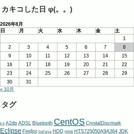
カキコした日 φ(。。)
2026年8月
日
月
火
水
木
金
土
1
2
3
4
5
6
7
8
9
10
11
12
13
14
15
16
17
18
19
20
21
22
23
24
25
26
27
28
29
30
31
« 10月
タグ
CentOS
A2dp
ADSL
Bluetooth
CrystalDiscmark
6.6
Eclipse
Firefox
HDD
HTS725050A9A364
JDK
GeForce
HDMI