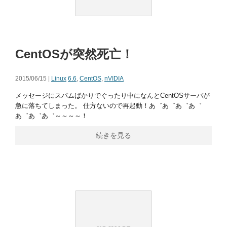
CentOSが突然死亡！
2015/06/15 |
Linux
6.6
,
CentOS
,
nVIDIA
メッセージにスパムばかりでぐったり中になんとCentOSサーバが
急に落ちてしまった。 仕方ないので再起動！あ゛あ゛あ゛あ゛
あ゛あ゛あ゛～～～～！
続きを見る