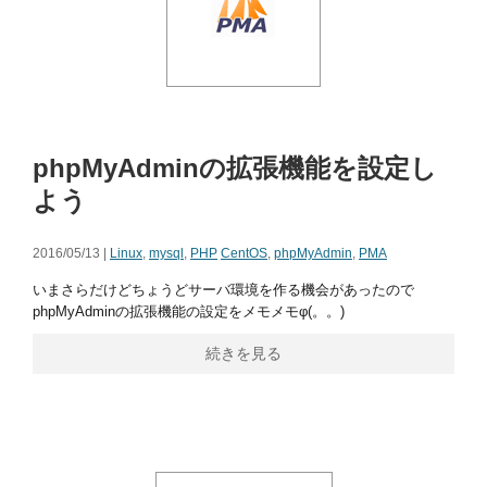
phpMyAdminの拡張機能を設定し
よう
2016/05/13 |
Linux
,
mysql
,
PHP
CentOS
,
phpMyAdmin
,
PMA
いまさらだけどちょうどサーバ環境を作る機会があったので
phpMyAdminの拡張機能の設定をメモメモφ(。。)
続きを見る