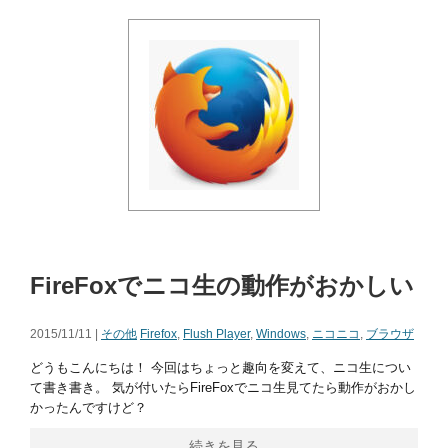
FireFoxでニコ生の動作がおかしい
2015/11/11 |
その他
Firefox
,
Flush Player
,
Windows
,
ニコニコ
,
ブラウザ
どうもこんにちは！ 今回はちょっと趣向を変えて、ニコ生につい
て書き書き。 気が付いたらFireFoxでニコ生見てたら動作がおかし
かったんですけど？
続きを見る