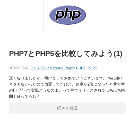
PHP7とPHP5を比較してみよう(1)
2016/03/24 |
Linux
,
PHP
,
VMware Player
PHP5
,
PHP7
遅くなりましたが、明けましておめでとうございます。 特に書く
ネタもなかったので放置してたけど、速度が2倍になったと巷で噂
のPHP7って実際どうなのよ。って事でリリースされてぼちぼち時
間も経ってるしP
続きを見る