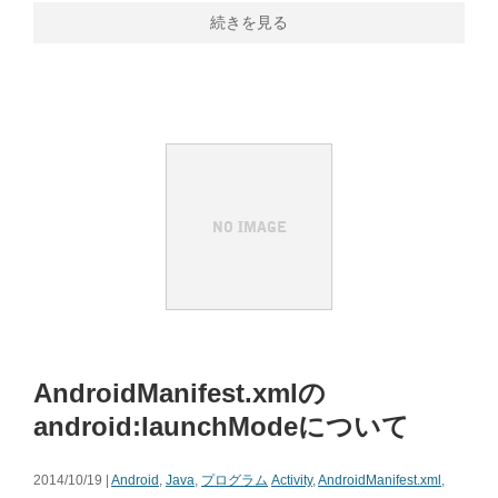
続きを見る
AndroidManifest.xmlの
android:launchModeについて
2014/10/19 |
Android
,
Java
,
プログラム
Activity
,
AndroidManifest.xml
,