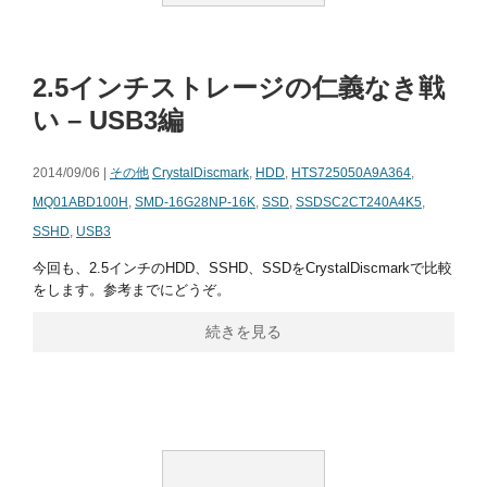
2.5インチストレージの仁義なき戦
い – USB3編
2014/09/06 |
その他
CrystalDiscmark
,
HDD
,
HTS725050A9A364
,
MQ01ABD100H
,
SMD-16G28NP-16K
,
SSD
,
SSDSC2CT240A4K5
,
SSHD
,
USB3
今回も、2.5インチのHDD、SSHD、SSDをCrystalDiscmarkで比較
をします。参考までにどうぞ。
続きを見る