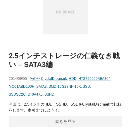
2.5インチストレージの仁義なき戦
い – SATA3編
2014/09/05 |
その他
CrystalDiscmark
,
HDD
,
HTS725050A9A364
,
MQ01ABD100H
,
SATA3
,
SMD-16G28NP-16K
,
SSD
,
SSDSC2CT240A4K5
,
SSHD
今回は、2.5インチのHDD、SSHD、SSDをCrystalDiscmarkで比較
をします。参考までにどうぞ。
続きを見る