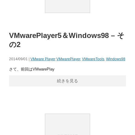
VMwarePlayer5＆Windows98 – そ
の2
2014/09/01 |
VMware Player
VMwarePlayer
,
VMwareTools
,
Windows98
さて、前回はVMwarePlay
続きを見る