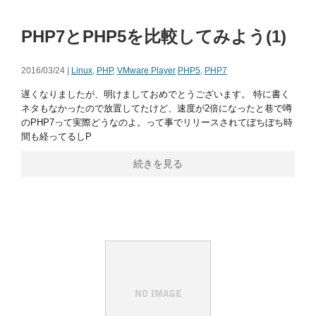
PHP7とPHP5を比較してみよう(1)
2016/03/24 |
Linux
,
PHP
,
VMware Player
PHP5
,
PHP7
遅くなりましたが、明けましておめでとうございます。 特に書く
ネタもなかったので放置してたけど、速度が2倍になったと巷で噂
のPHP7って実際どうなのよ。って事でリリースされてぼちぼち時
間も経ってるしP
続きを見る