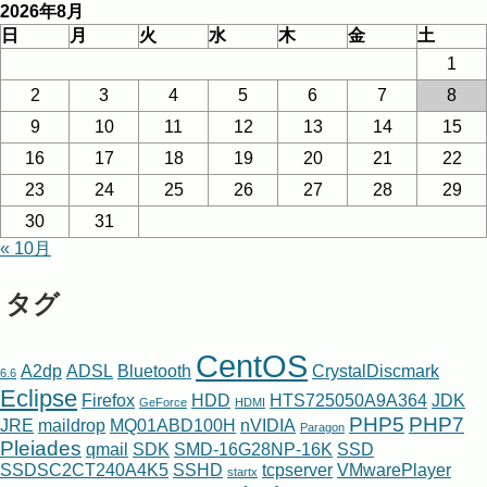
2026年8月
日
月
火
水
木
金
土
1
2
3
4
5
6
7
8
9
10
11
12
13
14
15
16
17
18
19
20
21
22
23
24
25
26
27
28
29
30
31
« 10月
タグ
CentOS
A2dp
ADSL
Bluetooth
CrystalDiscmark
6.6
Eclipse
Firefox
HDD
HTS725050A9A364
JDK
GeForce
HDMI
PHP5
PHP7
JRE
maildrop
MQ01ABD100H
nVIDIA
Paragon
Pleiades
qmail
SDK
SMD-16G28NP-16K
SSD
SSDSC2CT240A4K5
SSHD
tcpserver
VMwarePlayer
startx