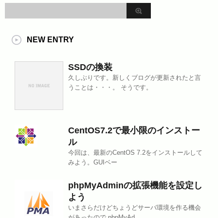
NEW ENTRY
SSDの換装
久しぶりです。新しくブログが更新されたと言
うことは・・・。 そうです。
CentOS7.2で最小限のインストー
ル
今回は、最新のCentOS 7.2をインストールして
みよう。GUIベー
phpMyAdminの拡張機能を設定し
よう
いまさらだけどちょうどサーバ環境を作る機会
があったので phpMyAd