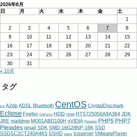
2026年8月
日
月
火
水
木
金
土
1
2
3
4
5
6
7
8
9
10
11
12
13
14
15
16
17
18
19
20
21
22
23
24
25
26
27
28
29
30
31
« 10月
タグ
CentOS
A2dp
ADSL
Bluetooth
CrystalDiscmark
6.6
Eclipse
Firefox
HDD
HTS725050A9A364
JDK
GeForce
HDMI
PHP5
PHP7
JRE
maildrop
MQ01ABD100H
nVIDIA
Paragon
Pleiades
qmail
SDK
SMD-16G28NP-16K
SSD
SSDSC2CT240A4K5
SSHD
tcpserver
VMwarePlayer
startx