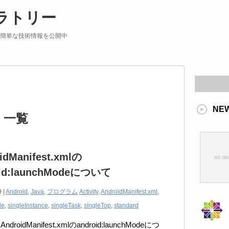
ラトリー
uxなど簡単な技術情報を公開中
NE
 」 一覧
idManifest.xmlの
oid:launchModeについて
 |
Android
,
Java
,
プログラム
Activity
,
AndroidManifest.xml
,
de
,
singleInstance
,
singleTask
,
singleTop
,
standard
droidManifest.xmlのandroid:launchModeにつ