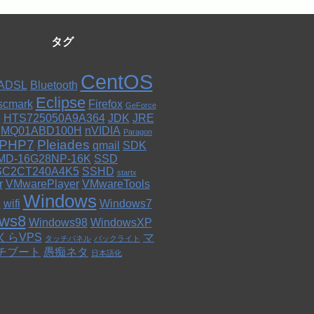
タグ
CentOS
ADSL
Bluetooth
Eclipse
scmark
Firefox
GeForce
HTS725050A9A364
JDK
JRE
I
MQ01ABD100H
nVIDIA
Paragon
PHP7
Pleiades
qmail
SDK
MD-16G28NP-16K
SSD
C2CT240A4K5
SSHD
startx
r
VMwarePlayer
VMwareTools
Windows
l
wifi
Windows7
ws8
Windows98
WindowsXP
くらVPS
マ
タッチパネル
バックライト
チブート
愚痴ネタ
日本語化