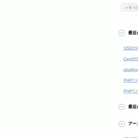
→もっ
最近
SSDの
Cent
phpM
PHP7
PHP7
最近
アー