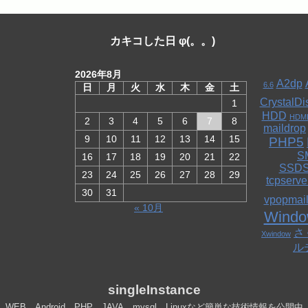
カキコした日 φ(。。)
2026年8月
A2dp
6.6
日
月
火
水
木
金
土
CrystalDi
1
HDD
HDM
2
3
4
5
6
7
8
maildrop
9
10
11
12
13
14
15
PHP5
S
16
17
18
19
20
21
22
SSDS
23
24
25
26
27
28
29
tcpserve
30
31
vpopmai
« 10月
Windo
さ
Xwindow
ル
singleInstance
WEB、Android、PHP、JAVA、mysql、Linuxなど簡単な技術情報を公開中